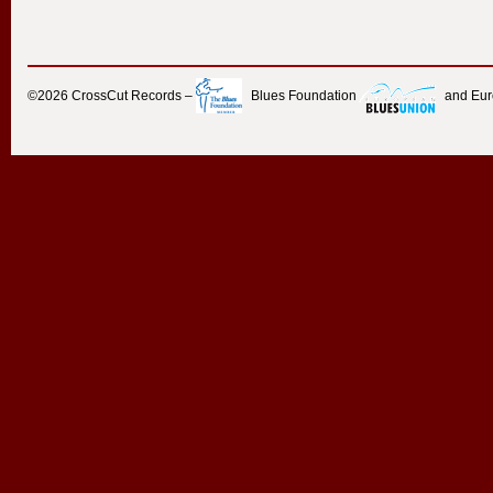
©2026
CrossCut Records
–
Blues Foundation
and Eu