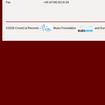
Fax
+49 (4748) 8216-59
©2026
CrossCut Records
–
Blues Foundation
and Eu