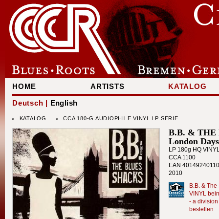
HOME
ARTISTS
KATALOG
Deutsch |
English
KATALOG
CCA 180-G AUDIOPHILE VINYL LP SERIE
B.B. & TH
London Days
LP 180g HQ VINY
CCA 1100
EAN 4014924011
2010
B.B. & The
VINYL beim
- a divisi
bestellen