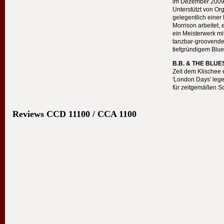
im Dezember 2009
Unterstützt von O
gelegentlich einer 
Morrison arbeitet,
ein Meisterwerk mi
tanzbar-grooven
tiefgründigem Blue
B.B. &
THE
BLUE
Zeit dem Klischee 
'London Days' lege
für zeitgemäßen So
Reviews
CCD
11100 /
CCA
1100