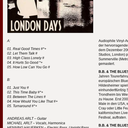
A:
Audiophile Vinyl-A
der hervorragende
Real Good Times #*+
dem Dezember 200
Let Them Talk #
Studios, London) p
High Class Lonely #
Summerville (Metro
It Hurts So Good *+
gemastert.
How Low Can You Go #
B.B. &
THE
BLUE
Jahren Tourerfahru
B:
europäischen Blue
Hildesheimer spiele
Just You #
einhundertfünfzig
This Time Baby #*+
Trondheim bis Wie
Between The Lines #
zu Hause. Erst 200
How Would You Like That #+
Male in den
USA
, 
Turnaround #*+
Cray oder Little Fe
kalifornischen Li
Festival, auftraten.
ANDREAS
ARLT
– Guitar
MICHAEL
ARLT
– Vocals, Harmonica
B.B. &
THE
BLUE
HENNING
HAUERKEN
– Electric Bass, Upright Bass