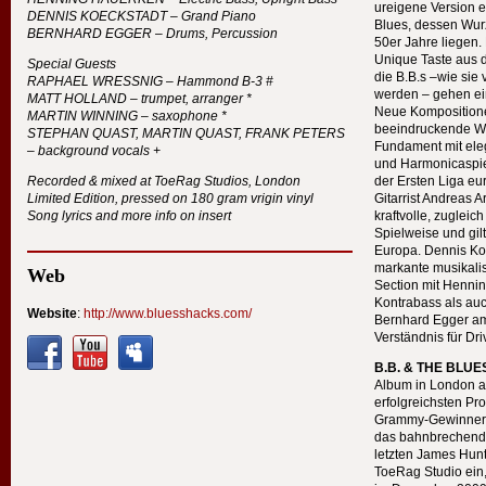
ureigene Version 
DENNIS
KOECKSTADT
– Grand Piano
Blues, dessen Wur
BERNHARD
EGGER
– Drums, Percussion
50er Jahre liegen
Unique Taste aus 
Special Guests
die B.B.s –wie sie
RAPHAEL
WRESSNIG
– Hammond B-3 #
werden – gehen ein
MATT
HOLLAND
– trumpet, arranger *
Neue Kompositione
MARTIN
WINNING
– saxophone *
beeindruckende Wei
STEPHAN
QUAST
,
MARTIN
QUAST
,
FRANK
PETERS
Fundament mit ele
– background vocals +
und Harmonicaspiele
Recorded & mixed at ToeRag Studios, London
der Ersten Liga eu
Limited Edition, pressed on 180 gram vrigin vinyl
Gitarrist Andreas A
Song lyrics and more info on insert
kraftvolle, zuglei
Spielweise und gilt
Europa. Dennis Koe
markante musikali
Web
Section mit Henni
Kontrabass als auc
Website
:
http://www.bluesshacks.com/
Bernhard Egger am
Verständnis für Dr
B.B. &
THE
BLUE
Album in London au
erfolgreichsten P
Grammy-Gewinner –
das bahnbrechende
letzten James Hunte
ToeRag Studio ein