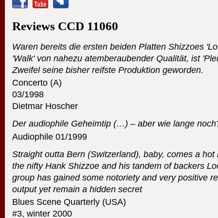
Reviews
CCD
11060
Waren bereits die ersten beiden Platten Shizzoes 'L
'Walk' von nahezu atemberaubender Qualität, ist 'Ple
Zweifel seine bisher reifste Produktion geworden.
Concerto (A)
03/1998
Dietmar Hoscher
Der audiophile Geheimtip (…) – aber wie lange noch
Audiophile 01/1999
Straight outta Bern (Switzerland), baby, comes a hot
the nifty Hank Shizzoe and his tandem of backers Lo
group has gained some notoriety and very positive r
output yet remain a hidden secret
Blues Scene Quarterly (
USA
)
#3, winter 2000