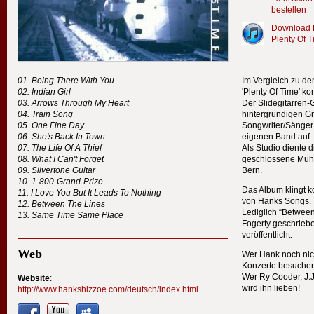
bestellen
Download H
Plenty Of 
Being There With You
Im Vergleich zu de
Indian Girl
'Plenty Of Time' ko
Arrows Through My Heart
Der Slidegitarren-
Train Song
hintergründigen G
One Fine Day
Songwriter/Sänger
She's Back In Town
eigenen Band auf.
The Life Of A Thief
Als Studio diente
What I Can't Forget
geschlossene Mühl
Silvertone Guitar
Bern.
1-800-Grand-Prize
Das Album klingt k
I Love You But It Leads To Nothing
von Hanks Songs.
Between The Lines
Lediglich “Betwee
Same Time Same Place
Fogerty geschriebe
veröffentlicht.
Web
Wer Hank noch nich
Konzerte besuchen
Wer Ry Cooder, J.
Website
:
wird ihn lieben!
http://www.hankshizzoe.com/deutsch/index.html