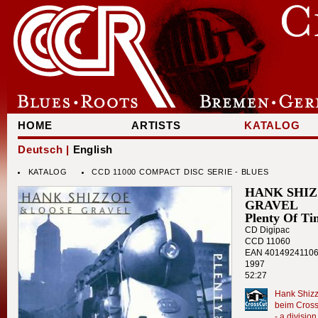
HOME
ARTISTS
KATALOG
Deutsch |
English
KATALOG
CCD 11000 COMPACT DISC SERIE - BLUES
HANK SHIZ
GRAVEL
Plenty Of Ti
CD Digipac
CCD 11060
EAN 4014924110
1997
52:27
Hank Shizz
beim Cross
- a divisi