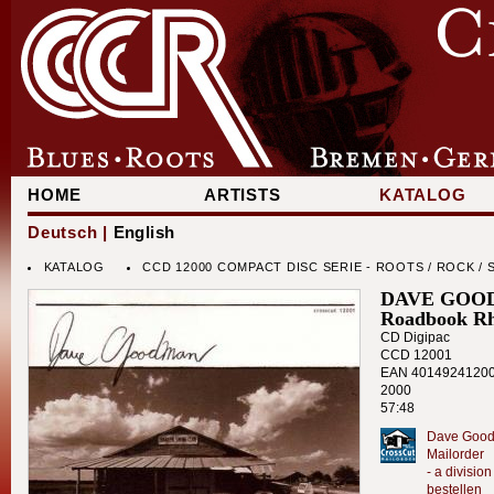
HOME
ARTISTS
KATALOG
Deutsch |
English
KATALOG
CCD 12000 COMPACT DISC SERIE - ROOTS / ROCK 
DAVE GOO
Roadbook R
CD Digipac
CCD 12001
EAN 4014924120
2000
57:48
Dave Good
Mailorder
- a divisi
bestellen