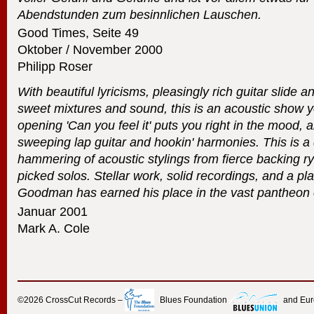
Abendstunden zum besinnlichen Lauschen.
Good Times, Seite 49
Oktober / November 2000
Philipp Roser
With beautiful lyricisms, pleasingly rich guitar slide a
sweet mixtures and sound, this is an acoustic show 
opening 'Can you feel it' puts you right in the mood, 
sweeping lap guitar and hookin' harmonies. This is a 
hammering of acoustic stylings from fierce backing ry
picked solos. Stellar work, solid recordings, and a pl
Goodman has earned his place in the vast pantheon of
Januar 2001
Mark A. Cole
©2026
CrossCut Records
–
Blues Foundation
and Eu