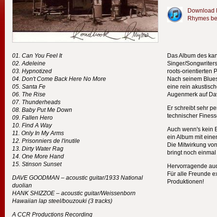
Download 
Rhymes be
Can You Feel It
Das Album des kan
Adeleine
Singer/Songwriters
Hypnotized
roots-orientierten 
Don't Come Back Here No More
Nach seinem Blues
Santa Fe
eine rein akustisch
The Rise
Augenmerk auf Dav
Thunderheads
Er schreibt sehr pe
Baby Put Me Down
technischer Finess
Fallen Hero
Find A Way
Auch wenn's kein B
Only In My Arms
ein Album mit eine
Prisonniers de l'inutile
Die Mitwirkung vo
Dirty Water Rag
bringt noch einmal
One More Hand
Stinson Sunset
Hervorragende aud
Für alle Freunde e
DAVE
GOODMAN
– acoustic guitar/1933 National
Produktionen!
duolian
HANK
SHIZZOE
– acoustic guitar/Weissenborn
Hawaiian lap steel/bouzouki (3 tracks)
A
CCR
Productions Recording