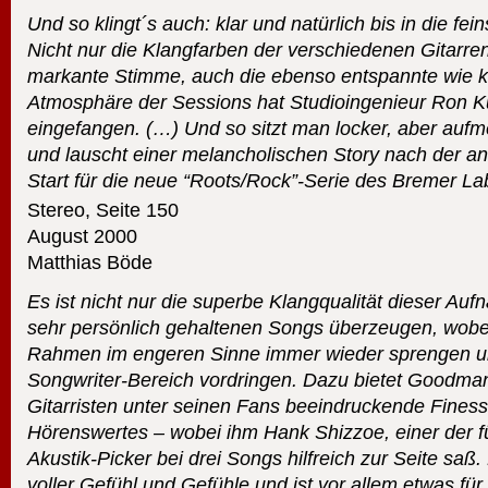
Und so klingt´s auch: klar und natürlich bis in die fei
Nicht nur die Klangfarben der verschiedenen Gitar
markante Stimme, auch die ebenso entspannte wie k
Atmosphäre der Sessions hat Studioingenieur Ron K
eingefangen. (…) Und so sitzt man locker, aber auf
und lauscht einer melancholischen Story nach der a
Start für die neue “Roots/Rock”-Serie des Bremer La
Stereo, Seite 150
August 2000
Matthias Böde
Es ist nicht nur die superbe Klangqualität dieser Auf
sehr persönlich gehaltenen Songs überzeugen, wobei
Rahmen im engeren Sinne immer wieder sprengen un
Songwriter-Bereich vordringen. Dazu bietet Goodman 
Gitarristen unter seinen Fans beeindruckende Fines
Hörenswertes – wobei ihm Hank Shizzoe, einer der 
Akustik-Picker bei drei Songs hilfreich zur Seite saß.
voller Gefühl und Gefühle und ist vor allem etwas fü