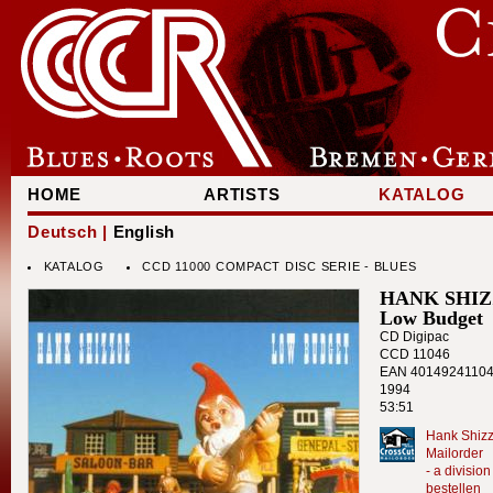
HOME
ARTISTS
KATALOG
Deutsch |
English
KATALOG
CCD 11000 COMPACT DISC SERIE - BLUES
HANK SHI
Low Budget
CD Digipac
CCD 11046
EAN 4014924110
1994
53:51
Hank Shizz
Mailorder
- a divisi
bestellen