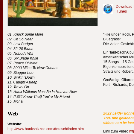
Download H
iTunes
Knock Some More
“File under Rock, P
Oh So Near
Bluegrass”
Low Budget
Die vielen Gesicht
32-20 Blues
Ein 'laid-back' Al
Nobody Will
amerikanischer Mus
Six Blade Knife
15 Songs – 15 Ge
Peace Of Mind
Eigenkompositionen
8000 Miles To New Orleans
Straits und Robert
Stagger Lee
Sinkin' Down
Großartige Gitarre
Caught Asleep
Keith Richards, Doc
Travel On
Hank Williams Must Be In Heaven Now
(I Still Know That) You're My Friend
Mona
Web
2022 Leider könne
YouTube geladen w
videos can be lo
Website
:
http://www.hankshizzoe.com/deutsch/index.html
Link zum Video
ht