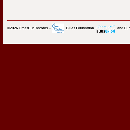
©2026
CrossCut Records
–
Blues Foundation
and Eu