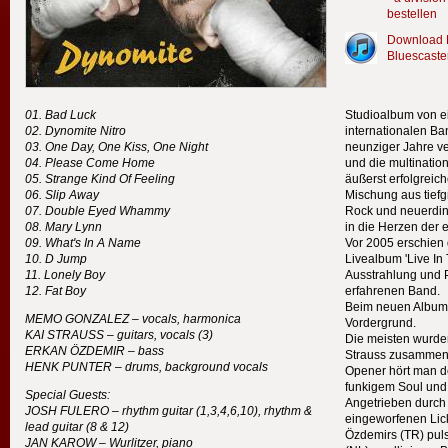
bestellen
Download 
Bluescaste
Bad Luck
Studioalbum von ei
Dynomite Nitro
internationalen Ba
One Day, One Kiss, One Night
neunziger Jahre v
Please Come Home
und die multinati
Strange Kind Of Feeling
äußerst erfolgreich
Slip Away
Mischung aus tief
Double Eyed Whammy
Rock und neuerdin
Mary Lynn
in die Herzen der 
What's In A Name
Vor 2005 erschien
D Jump
Livealbum 'Live In
Lonely Boy
Ausstrahlung und 
Fat Boy
erfahrenen Band.
Beim neuen Album,
MEMO
GONZALEZ
– vocals, harmonica
Vordergrund.
KAI
STRAUSS
– guitars, vocals (3)
Die meisten wurde
ERKAN
ÖZDEMIR
– bass
Strauss zusammen 
HENK
PUNTER
– drums, background vocals
Opener hört man d
funkigem Soul und
Special Guests:
Angetrieben durch 
JOSH
FULERO
– rhythm guitar (1,3,4,6,10), rhythm &
eingeworfenen Lick
lead guitar (8 & 12)
Özdemirs (TR) pul
JAN
KAROW
– Wurlitzer, piano