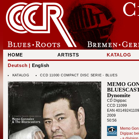
HOME
ARTISTS
KATALOG
Deutsch |
English
KATALOG
CCD 11000 COMPACT DISC SERIE - BLUES
MEMO GON
BLUESCAS
Dynomite
CD Digipac
CCD 11099
EAN 4014924110
2009
50:56
Memo Gonza
Digipac be
- a divisi