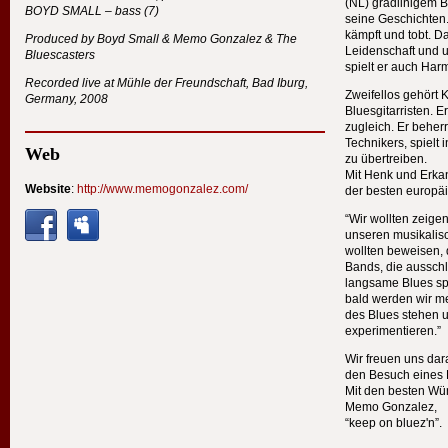
(NL) gradlinigem 
BOYD
SMALL
– bass (7)
seine Geschichten.
kämpft und tobt. Da
Produced by Boyd Small & Memo Gonzalez & The
Leidenschaft und u
Bluescasters
spielt er auch Har
Recorded live at Mühle der Freundschaft, Bad Iburg,
Zweifellos gehört 
Germany, 2008
Bluesgitarristen. Er
zugleich. Er beherr
Technikers, spielt i
Web
zu übertreiben.
Mit Henk und Erkan
Website
:
http://www.memogonzalez.com/
der besten europä
“Wir wollten zeigen
unseren musikalisc
wollten beweisen, 
Bands, die ausschl
langsame Blues sp
bald werden wir m
des Blues stehen 
experimentieren.”
Wir freuen uns dar
den Besuch eines K
Mit den besten Wü
Memo Gonzalez,
“keep on bluez'n”.