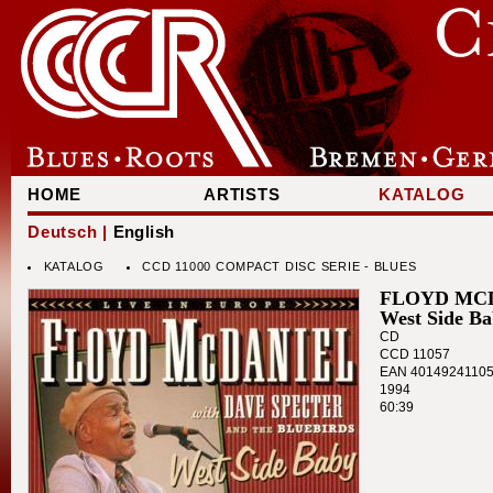
HOME
ARTISTS
KATALOG
Deutsch |
English
KATALOG
CCD 11000 COMPACT DISC SERIE - BLUES
FLOYD MC
West Side Ba
CD
CCD 11057
EAN 4014924110
1994
60:39