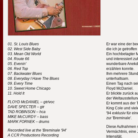
St. Louis Blues
Er war eine der be
West Side Baby
die ich je getroffe
Mean Old World
Ein hochbetagter M
Route 66
und interessiert z
Evenin'
wunderbare Anekd
Red Top
erzählen konnte.
Backwater Blues
Ihm mehrere Stund
Everyday I Have The Blues
unterhaltsam.
Every Time
Einen Tag nach se
Sweet Home Chicago
Floyd McDaniel.
Hold It
Er blickte zurück au
der Weltausstellun
FLOYD
McDANIEL – gtr/voc
Er kommt aus der 
DAVE
SPECTER
– gtr
King Cole und vie
TAD
ROBINSON
– hca
'94 exklusiv für ei
MIKE
McCURDY – bass
zur 'Breminale'.
MARK
FORNEK
– drums
Diese Aufnahmen s
Recorded live at the 'Breminale '94'
Vermächtnis, eine 
A
CCR
Productions Recording
Intensität.