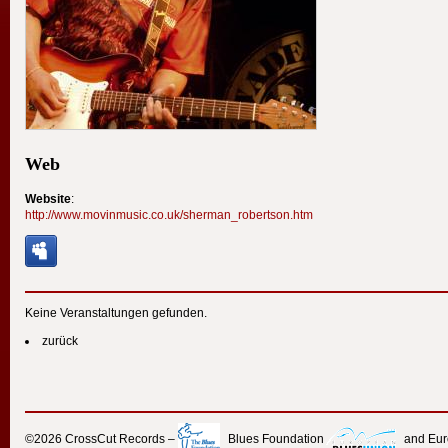
Web
Website
:
http://www.movinmusic.co.uk/sherman_robertson.htm
Keine Veranstaltungen gefunden.
zurück
©2026
CrossCut Records
–
Blues Foundation
and Eu