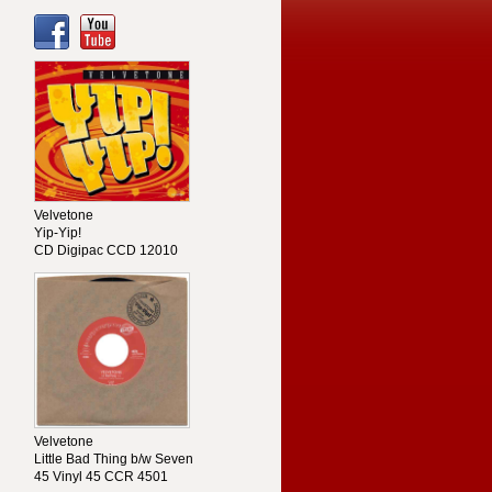
Velvetone
Yip-Yip!
CD Digipac CCD 12010
Velvetone
Little Bad Thing b/w Seven
45 Vinyl 45 CCR 4501