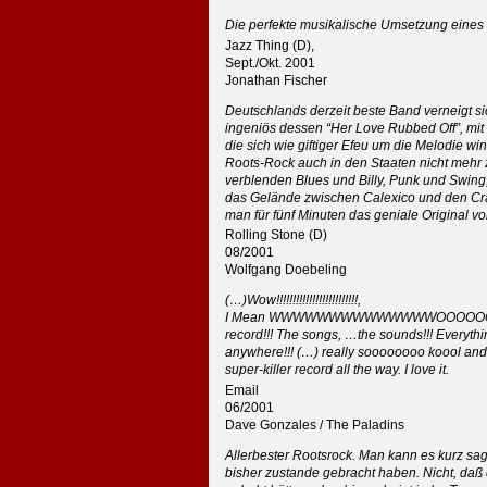
Die perfekte musikalische Umsetzung eines
Jazz Thing (D),
Sept./Okt. 2001
Jonathan Fischer
Deutschlands derzeit beste Band verneigt si
ingeniös dessen “Her Love Rubbed Off”, mit 
die sich wie giftiger Efeu um die Melodie wi
Roots-Rock auch in den Staaten nicht mehr zu
verblenden Blues und Billy, Punk und Swing,
das Gelände zwischen Calexico und den Cram
man für fünf Minuten das geniale Original vo
Rolling Stone (D)
08/2001
Wolfgang Doebeling
(…)Wow!!!!!!!!!!!!!!!!!!!!!!!!!,
I Mean
WWWWWWWWWWWWWWOOOOO
record!!! The songs, …the sounds!!! Everythin
anywhere!!! (…) really soooooooo koool and 'd
super-killer record all the way. I love it.
Email
06/2001
Dave Gonzales / The Paladins
Allerbester Rootsrock. Man kann es kurz sag
bisher zustande gebracht haben. Nicht, daß 