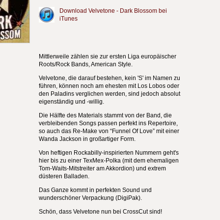
Download Velvetone - Dark Blossom bei
iTunes
Mittlerweile zählen sie zur ersten Liga europäischer
Roots/Rock Bands, American Style.
Velvetone, die darauf bestehen, kein 'S' im Namen zu
führen, können noch am ehesten mit Los Lobos oder
den Paladins verglichen werden, sind jedoch absolut
eigenständig und -willig.
Die Hälfte des Materials stammt von der Band, die
verbleibenden Songs passen perfekt ins Repertoire,
so auch das Re-Make von “Funnel Of Love” mit einer
Wanda Jackson in großartiger Form.
Von heftigen Rockabilly-inspirierten Nummern geht's
hier bis zu einer TexMex-Polka (mit dem ehemaligen
Tom-Waits-Mitstreiter am Akkordion) und extrem
düsteren Balladen.
Das Ganze kommt in perfekten Sound und
wunderschöner Verpackung (DigiPak).
Schön, dass Velvetone nun bei CrossCut sind!