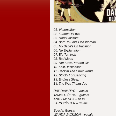
Violent Man
Funnel Of Love
Dark Blossom
Born To Love One Woman
My Babe's On Vacation
No Explanation
Big Ten Inch
Bad Mood
Her Love Rubbed Off
Last Destination
Back In The Cruel World
Strictly For Dancing
Endless Sleep
The Way Things Are
RAY
DeVARYO – vocals
TAMMO
LÜERS
– guitars
ANDY
MERCK
– bass
LARS
KÖSTER
– drums
Special Guests:
WANDA
JACKSON
– vocals