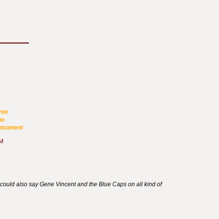
von
no
e moment
hM
could also say Gene Vincent and the Blue Caps on all kind of