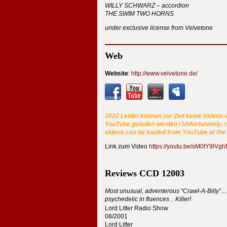
WILLY
SCHWARZ
– accordion
THE
SWIM
TWO
HORNS
under exclusive license from Velvetone
Web
Website
:
http://www.velvetone.de/
2022 Leider können zur Zeit keine Videos 
YouTube geladen werden / Unfortunately, 
videos can be loaded from YouTube at th
Link zum Video
https://youtu.be/sM0tY9lVg
Reviews
CCD
12003
Most unusual, adventerous “Crawl-A-Billy”…
psychedelic in fluences .. Killer!
Lord Litter Radio Show
08/2001
Lord Litter