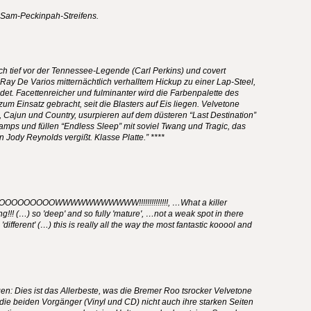
 Sam-Peckinpah-Streifens.
ch tief vor der Tennessee-Legende (Carl Perkins) und covert
Ray De Varios mitternächtlich verhalltem Hickup zu einer Lap-Steel,
ndet. Facettenreicher und fulminanter wird die Farbenpalette des
m Einsatz gebracht, seit die Blasters auf Eis liegen. Velvetone
 Cajun und Country, usurpieren auf dem düsteren “Last Destination”
ps und füllen “Endless Sleep” mit soviel Twang und Tragic, das
n Jody Reynolds vergißt. Klasse Platte.” ****
OOOOOOOOOWWWWWWWWWWW
!!!!!!!!!!!!!!, …What a killer
g!!! (…) so 'deep' and so fully 'mature', …not a weak spot in there
ifferent' (…) this is really all the way the most fantastic kooool and
en: Dies ist das Allerbeste, was die Bremer Roo tsrocker Velvetone
die beiden Vorgänger (Vinyl und CD) nicht auch ihre starken Seiten