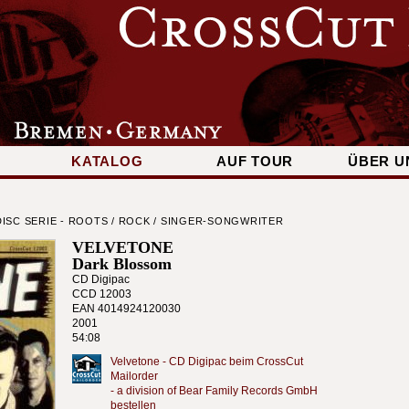
KATALOG
AUF TOUR
ÜBER U
ISC SERIE - ROOTS / ROCK / SINGER-SONGWRITER
VELVETONE
Dark Blossom
CD Digipac
CCD 12003
EAN 4014924120030
2001
54:08
Velvetone - CD Digipac beim CrossCut
Mailorder
- a division of Bear Family Records GmbH
bestellen