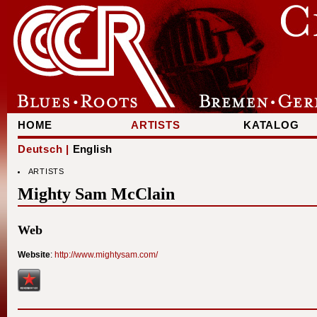
HOME
ARTISTS
KATALOG
Deutsch |
English
ARTISTS
Mighty Sam McClain
Web
Website
:
http://www.mightysam.com/