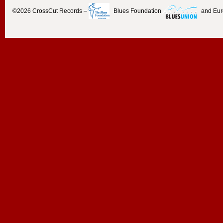
©2026
CrossCut Records
–
Blues Foundation
and Eu